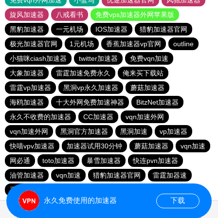
免费vqn外网加速
小蓝鸟
优途加速器官网
风驰加速器
旋风加速器
八戒看书
免费vps加速器外网苹果版
黑豹加速器
一元机场
IOS加速器
猎豹加速器官网
极光加速器官网
1元机场
香蕉加速器vp官网
outline
小猫咪ciash加速器
twitter加速器
免费vqn加速
大象加速器
雷霆加速免费永久
俺来买下载站
雷霆vp加速器
黑洞vp永久加速器
蘑菇加速器
海鸥加速器
十大外网免费加速神器
BitzNet加速器
永久不收费的加速器
CC加速器
vqn加速外网
vqn加速外网
黑洞官方加速器
黑洞加速
vp加速器
快喵vpv加速器
加速器试用30分钟
蘑菇加速器
vqn加速
网必通
toto加速器
暴雪加速器
快连pvn加速器
油管加速器
vqn加速
猎豹加速器官网
雷霆加器速
手机外国加速器官网
永久免费使用的加速器
下载
1.252952s