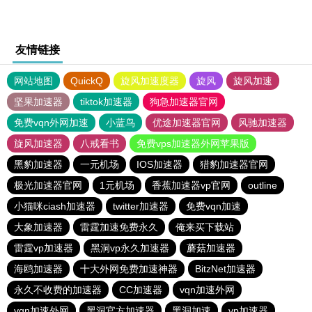
友情链接
网站地图
QuickQ
旋风加速度器
旋风
旋风加速
坚果加速器
tiktok加速器
狗急加速器官网
免费vqn外网加速
小蓝鸟
优途加速器官网
风驰加速器
旋风加速器
八戒看书
免费vps加速器外网苹果版
黑豹加速器
一元机场
IOS加速器
猎豹加速器官网
极光加速器官网
1元机场
香蕉加速器vp官网
outline
小猫咪ciash加速器
twitter加速器
免费vqn加速
大象加速器
雷霆加速免费永久
俺来买下载站
雷霆vp加速器
黑洞vp永久加速器
蘑菇加速器
海鸥加速器
十大外网免费加速神器
BitzNet加速器
永久不收费的加速器
CC加速器
vqn加速外网
vqn加速外网
黑洞官方加速器
黑洞加速
vp加速器