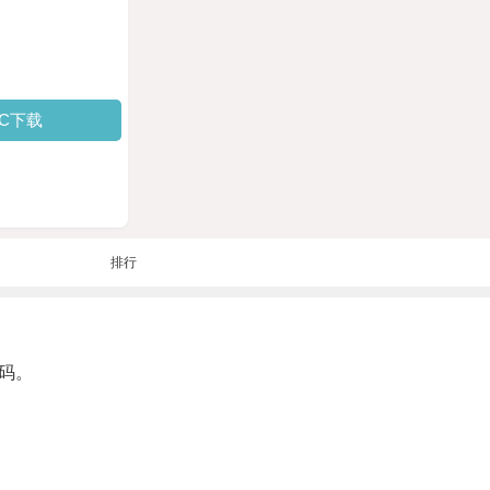
PC下载
排行
码。