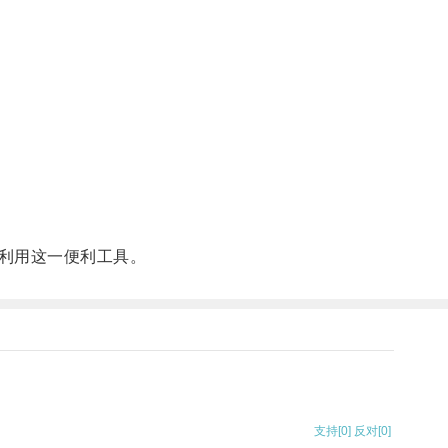
利用这一便利工具。
支持
[0]
反对
[0]