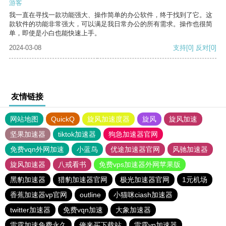
游客
我一直在寻找一款功能强大、操作简单的办公软件，终于找到了它。这
款软件的功能非常强大，可以满足我日常办公的所有需求。操作也很简
单，即使是小白也能快速上手。
2024-03-08
支持
[0]
反对
[0]
友情链接
网站地图
QuickQ
旋风加速度器
旋风
旋风加速
坚果加速器
tiktok加速器
狗急加速器官网
免费vqn外网加速
小蓝鸟
优途加速器官网
风驰加速器
旋风加速器
八戒看书
免费vps加速器外网苹果版
黑豹加速器
猎豹加速器官网
极光加速器官网
1元机场
香蕉加速器vp官网
outline
小猫咪ciash加速器
twitter加速器
免费vqn加速
大象加速器
雷霆加速免费永久
俺来买下载站
雷霆vp加速器