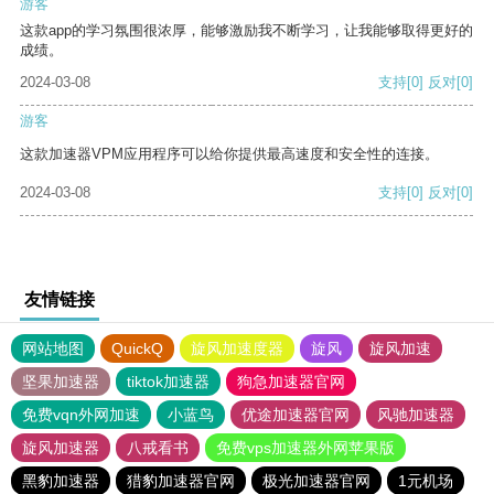
游客
这款app的学习氛围很浓厚，能够激励我不断学习，让我能够取得更好的
成绩。
2024-03-08
支持
[0]
反对
[0]
游客
这款加速器VPM应用程序可以给你提供最高速度和安全性的连接。
2024-03-08
支持
[0]
反对
[0]
友情链接
网站地图
QuickQ
旋风加速度器
旋风
旋风加速
坚果加速器
tiktok加速器
狗急加速器官网
免费vqn外网加速
小蓝鸟
优途加速器官网
风驰加速器
旋风加速器
八戒看书
免费vps加速器外网苹果版
黑豹加速器
猎豹加速器官网
极光加速器官网
1元机场