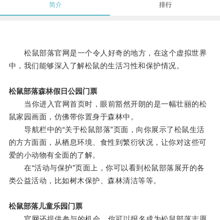
简介
排行
松鼠部落官网是一个令人好奇的地方，在这个虚拟世界
中，我们能够深入了解松鼠的生活习性和保护情况。
松鼠部落森林假日公园门票
当你进入官网首页时，眼前豁然开朗的是一幅壮丽的松
鼠家园画面，仿佛带你置身于森林中。
导航栏中的“关于松鼠部落”页面，向你展示了松鼠生活
的方方面面，从栖息环境、食性到繁衍状况，让你对这些可
爱的小动物有全面的了解。
在“活动与保护”页面上，你可以看到松鼠部落展开的各
类公益活动，比如树木保护、森林清洁等等。
松鼠部落儿童乐园门票
官网还提供参与的机会，你可以报名成为松鼠部落志愿