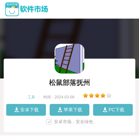
松鼠部落抚州
工具
|
时间：2024-03-08
|
安卓下载
苹果下载
PC下载
安卓市场，安全绿色