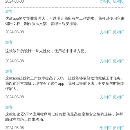
2024-03-08
支持
[0]
反对
[0]
游客
这款app的功能非常强大，可以满足我所有的工作需求。我可以使用它来
编辑文档、制作演示文稿、管理日程安排等。
2024-03-08
支持
[0]
反对
[0]
游客
这款软件的设计非常人性化，使用起来非常方便。
2024-03-08
支持
[0]
反对
[0]
游客
这款app让我的工作效率提高了50%，让我能够更轻松地完成工作任务。
我以前经常加班，现在有了这个app，我可以提前下班，有更多的时间陪
伴家人。
2024-03-08
支持
[0]
反对
[0]
游客
这款加速器VPM应用程序可以给你提供最高速度和安全性的连接，并帮
助你在网络上自由移动。
2024-03-08
支持
[0]
反对
[0]