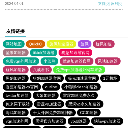
2024-04-01
支持
[0]
反对
[0]
友情链接
网站地图
QuickQ
旋风加速度器
旋风
旋风加速
坚果加速器
tiktok加速器
狗急加速器官网
免费vqn外网加速
小蓝鸟
优途加速器官网
风驰加速器
旋风加速器
八戒看书
免费vps加速器外网苹果版
黑豹加速器
猎豹加速器官网
极光加速器官网
1元机场
香蕉加速器vp官网
outline
小猫咪ciash加速器
twitter加速器
大象加速器
雷霆加速免费永久
俺来买下载站
雷霆vp加速器
黑洞vp永久加速器
海鸥加速器
十大外网免费加速神器
CC加速器
vqn加速外网
黑洞官方加速器
vp加速器
快喵vpv加速器