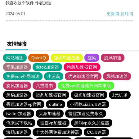
我喜欢这个软件 作者加油
2024-05-01
支持
[0]
反对
[0]
友情链接
网站地图
QuickQ
旋风加速度器
旋风
旋风加速
坚果加速器
tiktok加速器
狗急加速器官网
免费vqn外网加速
小蓝鸟
优途加速器官网
风驰加速器
旋风加速器
八戒看书
免费vps加速器外网苹果版
黑豹加速器
猎豹加速器官网
极光加速器官网
1元机场
香蕉加速器vp官网
outline
小猫咪ciash加速器
twitter加速器
大象加速器
雷霆加速免费永久
俺来买下载站
雷霆vp加速器
黑洞vp永久加速器
海鸥加速器
十大外网免费加速神器
CC加速器