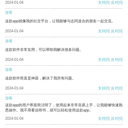
2024-01-04
支持
[0]
反对
[0]
游客
这款app就像我的社交平台，让我能够与志同道合的朋友一起交流。
2024-01-04
支持
[0]
反对
[0]
游客
这款软件非常实用，可以帮助我解决很多问题。
2024-01-04
支持
[0]
反对
[0]
游客
这款软件简直是神器，解决了我所有问题。
2024-01-04
支持
[0]
反对
[0]
游客
这款app的用户界面简洁明了，使用起来非常容易上手，让我能够快速熟
悉操作。我不用看说明书，就可以轻松使用这款app。
2024-01-04
支持
[0]
反对
[0]