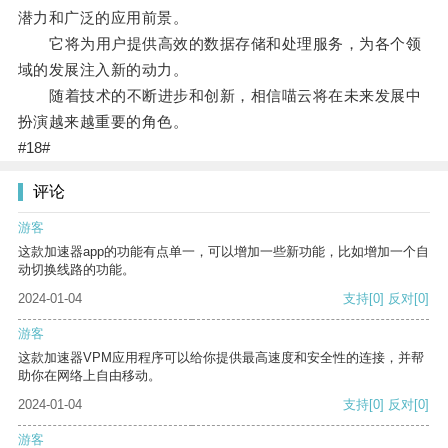
潜力和广泛的应用前景。
它将为用户提供高效的数据存储和处理服务，为各个领
域的发展注入新的动力。
随着技术的不断进步和创新，相信喵云将在未来发展中
扮演越来越重要的角色。
#18#
评论
游客
这款加速器app的功能有点单一，可以增加一些新功能，比如增加一个自
动切换线路的功能。
2024-01-04
支持
[0]
反对
[0]
游客
这款加速器VPM应用程序可以给你提供最高速度和安全性的连接，并帮
助你在网络上自由移动。
2024-01-04
支持
[0]
反对
[0]
游客