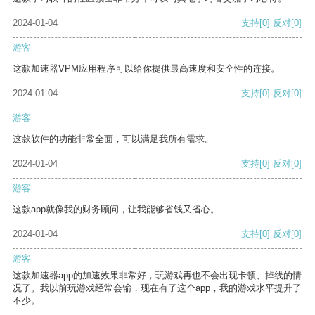
2024-01-04
支持
[0]
反对
[0]
游客
这款加速器VPM应用程序可以给你提供最高速度和安全性的连接。
2024-01-04
支持
[0]
反对
[0]
游客
这款软件的功能非常全面，可以满足我所有需求。
2024-01-04
支持
[0]
反对
[0]
游客
这款app就像我的财务顾问，让我能够省钱又省心。
2024-01-04
支持
[0]
反对
[0]
游客
这款加速器app的加速效果非常好，玩游戏再也不会出现卡顿、掉线的情
况了。我以前玩游戏经常会输，现在有了这个app，我的游戏水平提升了
不少。