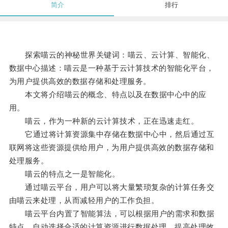
简介
排行
探索喵云的神秘世界关键词：喵云、云计算、智能化、
数据中心描述：喵云是一种基于云计算技术的智能化平台，
为用户提供高效的数据存储和处理服务。
本文将介绍喵云的概念、特点以及在数据中心中的应
用。
喵云，作为一种新的云计算技术，正在迅速走红。
它通过将计算资源集中存储在数据中心中，然后通过互
联网将这些资源提供给用户，为用户提供高效的数据存储和
处理服务。
喵云的特点之一是智能化。
通过喵云平台，用户可以将大量繁琐复杂的计算任务交
由喵云来处理，从而减轻用户的工作负担。
喵云平台内置了智能算法，可以根据用户的需求和数据
特点，自动选择合适的计算资源进行数据处理，提高处理效