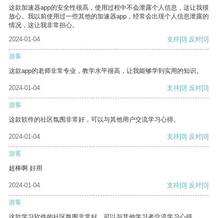
这款加速器app的安全性很高，使用过程中不会泄露个人信息，这让我很
放心。我以前使用过一些其他的加速器app，经常会出现个人信息泄露的
情况，这让我非常担心。
2024-01-04
支持
[0]
反对
[0]
游客
这款app的老师非常专业，教学水平很高，让我能够学到实用的知识。
2024-01-04
支持
[0]
反对
[0]
游客
这款软件的社区氛围非常好，可以与其他用户交流学习心得。
2024-01-04
支持
[0]
反对
[0]
游客
超棒啊 好用
2024-01-04
支持
[0]
反对
[0]
游客
这款学习软件的社区氛围非常好，可以与其他学习者交流学习心得。