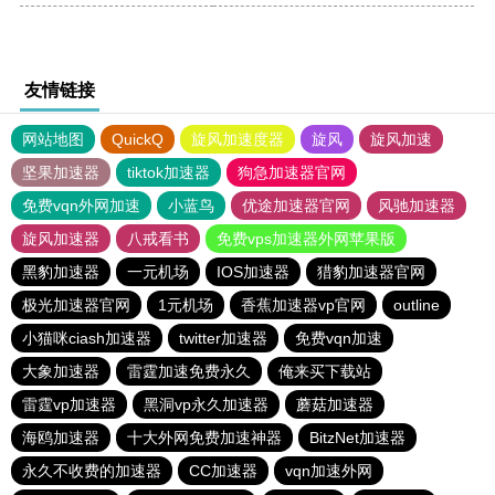
友情链接
网站地图
QuickQ
旋风加速度器
旋风
旋风加速
坚果加速器
tiktok加速器
狗急加速器官网
免费vqn外网加速
小蓝鸟
优途加速器官网
风驰加速器
旋风加速器
八戒看书
免费vps加速器外网苹果版
黑豹加速器
一元机场
IOS加速器
猎豹加速器官网
极光加速器官网
1元机场
香蕉加速器vp官网
outline
小猫咪ciash加速器
twitter加速器
免费vqn加速
大象加速器
雷霆加速免费永久
俺来买下载站
雷霆vp加速器
黑洞vp永久加速器
蘑菇加速器
海鸥加速器
十大外网免费加速神器
BitzNet加速器
永久不收费的加速器
CC加速器
vqn加速外网