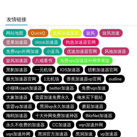
友情链接
网站地图
QuickQ
旋风加速度器
旋风
旋风加速
坚果加速器
tiktok加速器
狗急加速器官网
免费vqn外网加速
小蓝鸟
优途加速器官网
风驰加速器
旋风加速器
八戒看书
免费vps加速器外网苹果版
黑豹加速器
一元机场
IOS加速器
猎豹加速器官网
极光加速器官网
1元机场
香蕉加速器vp官网
outline
小猫咪ciash加速器
twitter加速器
免费vqn加速
大象加速器
雷霆加速免费永久
俺来买下载站
雷霆vp加速器
黑洞vp永久加速器
蘑菇加速器
海鸥加速器
十大外网免费加速神器
BitzNet加速器
永久不收费的加速器
CC加速器
vqn加速外网
vqn加速外网
黑洞官方加速器
黑洞加速
vp加速器