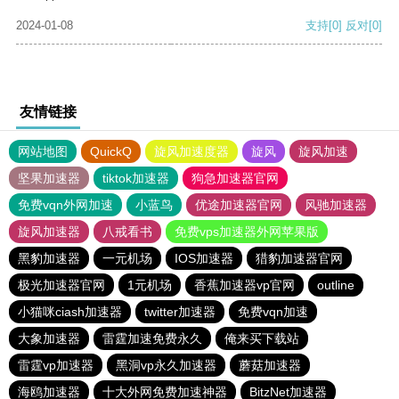
2024-01-08
支持
[0]
反对
[0]
友情链接
网站地图
QuickQ
旋风加速度器
旋风
旋风加速
坚果加速器
tiktok加速器
狗急加速器官网
免费vqn外网加速
小蓝鸟
优途加速器官网
风驰加速器
旋风加速器
八戒看书
免费vps加速器外网苹果版
黑豹加速器
一元机场
IOS加速器
猎豹加速器官网
极光加速器官网
1元机场
香蕉加速器vp官网
outline
小猫咪ciash加速器
twitter加速器
免费vqn加速
大象加速器
雷霆加速免费永久
俺来买下载站
雷霆vp加速器
黑洞vp永久加速器
蘑菇加速器
海鸥加速器
十大外网免费加速神器
BitzNet加速器