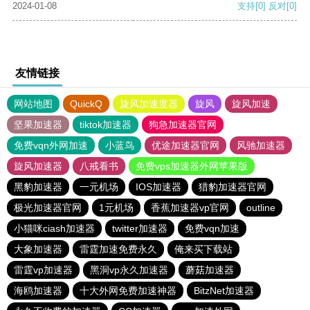
2024-01-08
支持
[0]
反对
[0]
友情链接
网站地图
QuickQ
旋风加速度器
旋风
旋风加速
坚果加速器
tiktok加速器
狗急加速器官网
免费vqn外网加速
小蓝鸟
优途加速器官网
风驰加速器
旋风加速器
八戒看书
免费vps加速器外网苹果版
黑豹加速器
一元机场
IOS加速器
猎豹加速器官网
极光加速器官网
1元机场
香蕉加速器vp官网
outline
小猫咪ciash加速器
twitter加速器
免费vqn加速
大象加速器
雷霆加速免费永久
俺来买下载站
雷霆vp加速器
黑洞vp永久加速器
蘑菇加速器
海鸥加速器
十大外网免费加速神器
BitzNet加速器