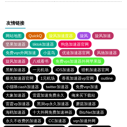
友情链接
网站地图
QuickQ
旋风加速度器
旋风
旋风加速
坚果加速器
tiktok加速器
狗急加速器官网
免费vqn外网加速
小蓝鸟
优途加速器官网
风驰加速器
旋风加速器
八戒看书
免费vps加速器外网苹果版
黑豹加速器
一元机场
IOS加速器
猎豹加速器官网
极光加速器官网
1元机场
香蕉加速器vp官网
outline
小猫咪ciash加速器
twitter加速器
免费vqn加速
大象加速器
雷霆加速免费永久
俺来买下载站
雷霆vp加速器
黑洞vp永久加速器
蘑菇加速器
海鸥加速器
十大外网免费加速神器
BitzNet加速器
永久不收费的加速器
CC加速器
vqn加速外网