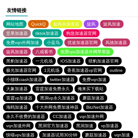
友情链接
网站地图
QuickQ
旋风加速度器
旋风
旋风加速
坚果加速器
tiktok加速器
狗急加速器官网
免费vqn外网加速
小蓝鸟
优途加速器官网
风驰加速器
旋风加速器
八戒看书
免费vps加速器外网苹果版
黑豹加速器
一元机场
IOS加速器
猎豹加速器官网
极光加速器官网
1元机场
香蕉加速器vp官网
outline
小猫咪ciash加速器
twitter加速器
免费vqn加速
大象加速器
雷霆加速免费永久
俺来买下载站
雷霆vp加速器
黑洞vp永久加速器
蘑菇加速器
海鸥加速器
十大外网免费加速神器
BitzNet加速器
永久不收费的加速器
CC加速器
vqn加速外网
vqn加速外网
黑洞官方加速器
黑洞加速
vp加速器
快喵vpv加速器
加速器试用30分钟
蘑菇加速器
vqn加速