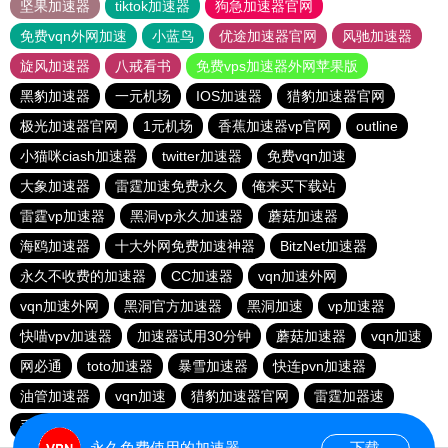
坚果加速器
tiktok加速器
狗急加速器官网
免费vqn外网加速
小蓝鸟
优途加速器官网
风驰加速器
旋风加速器
八戒看书
免费vps加速器外网苹果版
黑豹加速器
一元机场
IOS加速器
猎豹加速器官网
极光加速器官网
1元机场
香蕉加速器vp官网
outline
小猫咪ciash加速器
twitter加速器
免费vqn加速
大象加速器
雷霆加速免费永久
俺来买下载站
雷霆vp加速器
黑洞vp永久加速器
蘑菇加速器
海鸥加速器
十大外网免费加速神器
BitzNet加速器
永久不收费的加速器
CC加速器
vqn加速外网
vqn加速外网
黑洞官方加速器
黑洞加速
vp加速器
快喵vpv加速器
加速器试用30分钟
蘑菇加速器
vqn加速
网必通
toto加速器
暴雪加速器
快连pvn加速器
油管加速器
vqn加速
猎豹加速器官网
雷霆加器速
手机外国加速器官网
永久免费使用的加速器
下载