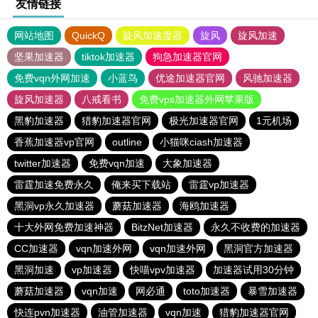
友情链接
网站地图
QuickQ
旋风加速度器
旋风
旋风加速
坚果加速器
tiktok加速器
狗急加速器官网
免费vqn外网加速
小蓝鸟
优途加速器官网
风驰加速器
旋风加速器
八戒看书
免费vps加速器外网苹果版
黑豹加速器
猎豹加速器官网
极光加速器官网
1元机场
香蕉加速器vp官网
outline
小猫咪ciash加速器
twitter加速器
免费vqn加速
大象加速器
雷霆加速免费永久
俺来买下载站
雷霆vp加速器
黑洞vp永久加速器
蘑菇加速器
海鸥加速器
十大外网免费加速神器
BitzNet加速器
永久不收费的加速器
CC加速器
vqn加速外网
vqn加速外网
黑洞官方加速器
黑洞加速
vp加速器
快喵vpv加速器
加速器试用30分钟
蘑菇加速器
vqn加速
网必通
toto加速器
暴雪加速器
快连pvn加速器
油管加速器
vqn加速
猎豹加速器官网