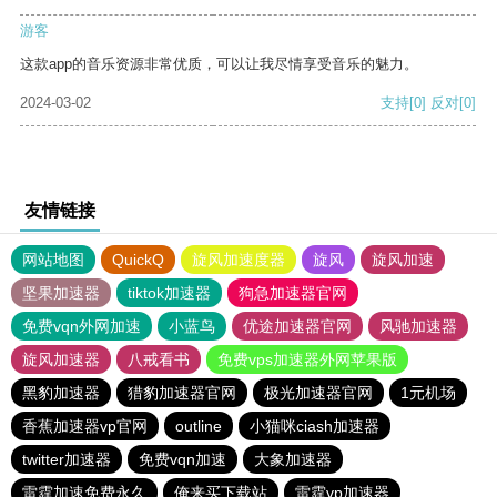
游客
这款app的音乐资源非常优质，可以让我尽情享受音乐的魅力。
2024-03-02
支持
[0]
反对
[0]
友情链接
网站地图
QuickQ
旋风加速度器
旋风
旋风加速
坚果加速器
tiktok加速器
狗急加速器官网
免费vqn外网加速
小蓝鸟
优途加速器官网
风驰加速器
旋风加速器
八戒看书
免费vps加速器外网苹果版
黑豹加速器
猎豹加速器官网
极光加速器官网
1元机场
香蕉加速器vp官网
outline
小猫咪ciash加速器
twitter加速器
免费vqn加速
大象加速器
雷霆加速免费永久
俺来买下载站
雷霆vp加速器