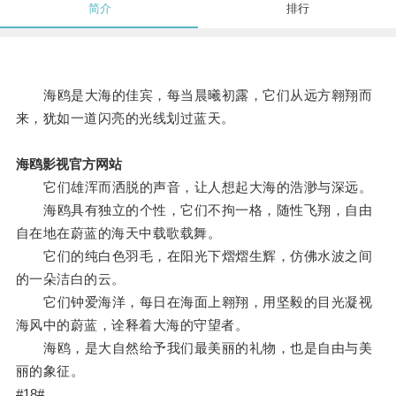
简介
排行
海鸥是大海的佳宾，每当晨曦初露，它们从远方翱翔而
来，犹如一道闪亮的光线划过蓝天。
海鸥影视官方网站
它们雄浑而洒脱的声音，让人想起大海的浩渺与深远。
海鸥具有独立的个性，它们不拘一格，随性飞翔，自由
自在地在蔚蓝的海天中载歌载舞。
它们的纯白色羽毛，在阳光下熠熠生辉，仿佛水波之间
的一朵洁白的云。
它们钟爱海洋，每日在海面上翱翔，用坚毅的目光凝视
海风中的蔚蓝，诠释着大海的守望者。
海鸥，是大自然给予我们最美丽的礼物，也是自由与美
丽的象征。
#18#