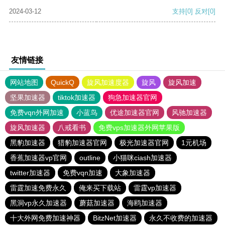
2024-03-12
支持
[0]
反对
[0]
友情链接
网站地图
QuickQ
旋风加速度器
旋风
旋风加速
坚果加速器
tiktok加速器
狗急加速器官网
免费vqn外网加速
小蓝鸟
优途加速器官网
风驰加速器
旋风加速器
八戒看书
免费vps加速器外网苹果版
黑豹加速器
猎豹加速器官网
极光加速器官网
1元机场
香蕉加速器vp官网
outline
小猫咪ciash加速器
twitter加速器
免费vqn加速
大象加速器
雷霆加速免费永久
俺来买下载站
雷霆vp加速器
黑洞vp永久加速器
蘑菇加速器
海鸥加速器
十大外网免费加速神器
BitzNet加速器
永久不收费的加速器