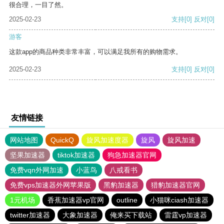
很合理，一目了然。
2025-02-23
支持
[0]
反对
[0]
游客
这款app的商品种类非常丰富，可以满足我所有的购物需求。
2025-02-23
支持
[0]
反对
[0]
友情链接
网站地图
QuickQ
旋风加速度器
旋风
旋风加速
坚果加速器
tiktok加速器
狗急加速器官网
免费vqn外网加速
小蓝鸟
八戒看书
免费vps加速器外网苹果版
黑豹加速器
猎豹加速器官网
1元机场
香蕉加速器vp官网
outline
小猫咪ciash加速器
twitter加速器
大象加速器
俺来买下载站
雷霆vp加速器