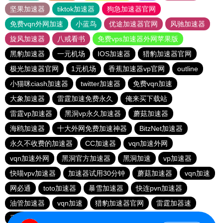
坚果加速器
tiktok加速器
狗急加速器官网
免费vqn外网加速
小蓝鸟
优途加速器官网
风驰加速器
旋风加速器
八戒看书
免费vps加速器外网苹果版
黑豹加速器
一元机场
IOS加速器
猎豹加速器官网
极光加速器官网
1元机场
香蕉加速器vp官网
outline
小猫咪ciash加速器
twitter加速器
免费vqn加速
大象加速器
雷霆加速免费永久
俺来买下载站
雷霆vp加速器
黑洞vp永久加速器
蘑菇加速器
海鸥加速器
十大外网免费加速神器
BitzNet加速器
永久不收费的加速器
CC加速器
vqn加速外网
vqn加速外网
黑洞官方加速器
黑洞加速
vp加速器
快喵vpv加速器
加速器试用30分钟
蘑菇加速器
vqn加速
网必通
toto加速器
暴雪加速器
快连pvn加速器
油管加速器
vqn加速
猎豹加速器官网
雷霆加器速
手机外国加速器官网