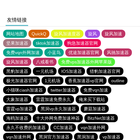
友情链接
网站地图
QuickQ
旋风加速度器
旋风
旋风加速
坚果加速器
tiktok加速器
狗急加速器官网
免费vqn外网加速
小蓝鸟
优途加速器官网
风驰加速器
旋风加速器
八戒看书
免费vps加速器外网苹果版
黑豹加速器
一元机场
IOS加速器
猎豹加速器官网
极光加速器官网
1元机场
香蕉加速器vp官网
outline
小猫咪ciash加速器
twitter加速器
免费vqn加速
大象加速器
雷霆加速免费永久
俺来买下载站
雷霆vp加速器
黑洞vp永久加速器
蘑菇加速器
海鸥加速器
十大外网免费加速神器
BitzNet加速器
永久不收费的加速器
CC加速器
vqn加速外网
vqn加速外网
黑洞官方加速器
黑洞加速
vp加速器