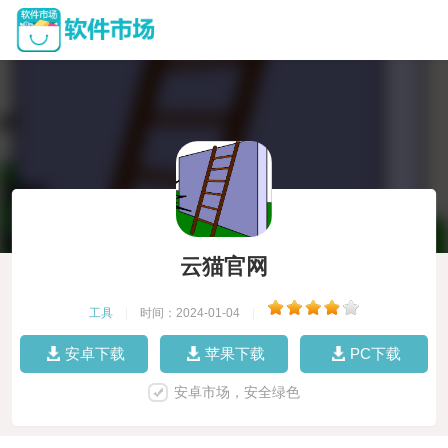
云猫官网
工具
|
时间：2024-01-04
|
安卓下载
苹果下载
PC下载
安卓市场，安全绿色