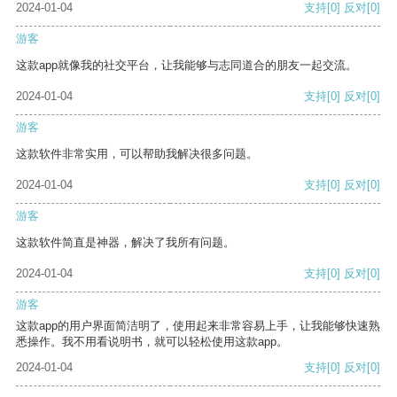
2024-01-04
支持
[0]
反对
[0]
游客
这款app就像我的社交平台，让我能够与志同道合的朋友一起交流。
2024-01-04
支持
[0]
反对
[0]
游客
这款软件非常实用，可以帮助我解决很多问题。
2024-01-04
支持
[0]
反对
[0]
游客
这款软件简直是神器，解决了我所有问题。
2024-01-04
支持
[0]
反对
[0]
游客
这款app的用户界面简洁明了，使用起来非常容易上手，让我能够快速熟
悉操作。我不用看说明书，就可以轻松使用这款app。
2024-01-04
支持
[0]
反对
[0]