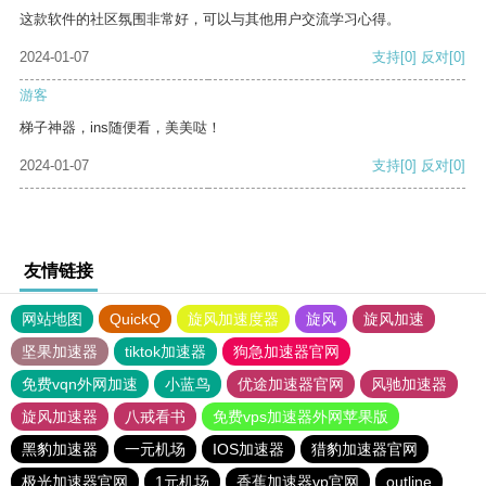
这款软件的社区氛围非常好，可以与其他用户交流学习心得。
2024-01-07
支持
[0]
反对
[0]
游客
梯子神器，ins随便看，美美哒！
2024-01-07
支持
[0]
反对
[0]
友情链接
网站地图
QuickQ
旋风加速度器
旋风
旋风加速
坚果加速器
tiktok加速器
狗急加速器官网
免费vqn外网加速
小蓝鸟
优途加速器官网
风驰加速器
旋风加速器
八戒看书
免费vps加速器外网苹果版
黑豹加速器
一元机场
IOS加速器
猎豹加速器官网
极光加速器官网
1元机场
香蕉加速器vp官网
outline