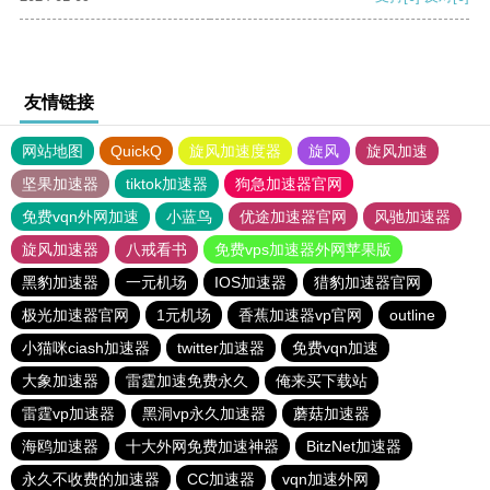
友情链接
网站地图
QuickQ
旋风加速度器
旋风
旋风加速
坚果加速器
tiktok加速器
狗急加速器官网
免费vqn外网加速
小蓝鸟
优途加速器官网
风驰加速器
旋风加速器
八戒看书
免费vps加速器外网苹果版
黑豹加速器
一元机场
IOS加速器
猎豹加速器官网
极光加速器官网
1元机场
香蕉加速器vp官网
outline
小猫咪ciash加速器
twitter加速器
免费vqn加速
大象加速器
雷霆加速免费永久
俺来买下载站
雷霆vp加速器
黑洞vp永久加速器
蘑菇加速器
海鸥加速器
十大外网免费加速神器
BitzNet加速器
永久不收费的加速器
CC加速器
vqn加速外网