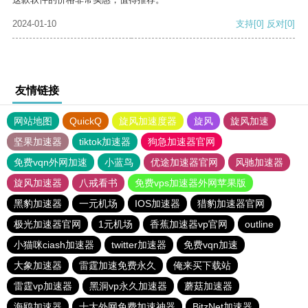
2024-01-10
支持
[0]
反对
[0]
友情链接
网站地图
QuickQ
旋风加速度器
旋风
旋风加速
坚果加速器
tiktok加速器
狗急加速器官网
免费vqn外网加速
小蓝鸟
优途加速器官网
风驰加速器
旋风加速器
八戒看书
免费vps加速器外网苹果版
黑豹加速器
一元机场
IOS加速器
猎豹加速器官网
极光加速器官网
1元机场
香蕉加速器vp官网
outline
小猫咪ciash加速器
twitter加速器
免费vqn加速
大象加速器
雷霆加速免费永久
俺来买下载站
雷霆vp加速器
黑洞vp永久加速器
蘑菇加速器
海鸥加速器
十大外网免费加速神器
BitzNet加速器