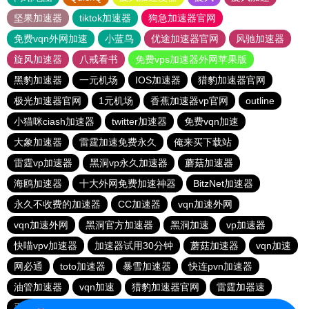
坚果加速器
tiktok加速器
狗急加速器官网
免费vqn外网加速
小蓝鸟
优途加速器官网
风驰加速器
旋风加速器
八戒看书
免费vps加速器外网苹果版
黑豹加速器
一元机场
IOS加速器
猎豹加速器官网
极光加速器官网
1元机场
香蕉加速器vp官网
outline
小猫咪ciash加速器
twitter加速器
免费vqn加速
大象加速器
雷霆加速免费永久
俺来买下载站
雷霆vp加速器
黑洞vp永久加速器
蘑菇加速器
海鸥加速器
十大外网免费加速神器
BitzNet加速器
永久不收费的加速器
CC加速器
vqn加速外网
vqn加速外网
黑洞官方加速器
黑洞加速
vp加速器
快喵vpv加速器
加速器试用30分钟
蘑菇加速器
vqn加速
网必通
toto加速器
暴雪加速器
快连pvn加速器
油管加速器
vqn加速
猎豹加速器官网
雷霆加器速
手机外国加速器官网