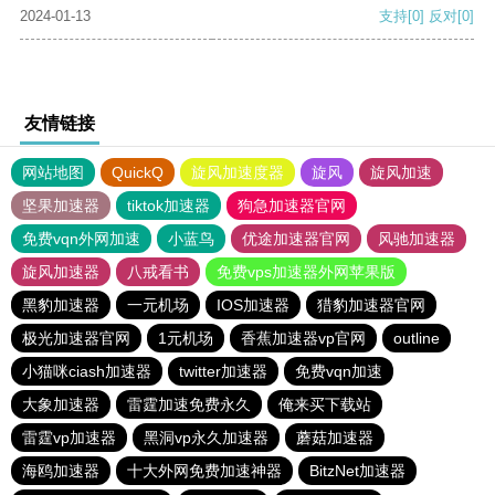
2024-01-13
支持
[0]
反对
[0]
友情链接
网站地图
QuickQ
旋风加速度器
旋风
旋风加速
坚果加速器
tiktok加速器
狗急加速器官网
免费vqn外网加速
小蓝鸟
优途加速器官网
风驰加速器
旋风加速器
八戒看书
免费vps加速器外网苹果版
黑豹加速器
一元机场
IOS加速器
猎豹加速器官网
极光加速器官网
1元机场
香蕉加速器vp官网
outline
小猫咪ciash加速器
twitter加速器
免费vqn加速
大象加速器
雷霆加速免费永久
俺来买下载站
雷霆vp加速器
黑洞vp永久加速器
蘑菇加速器
海鸥加速器
十大外网免费加速神器
BitzNet加速器