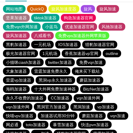
网站地图
QuickQ
旋风加速度器
旋风
旋风加速
坚果加速器
tiktok加速器
狗急加速器官网
免费vqn外网加速
小蓝鸟
优途加速器官网
风驰加速器
旋风加速器
八戒看书
免费vps加速器外网苹果版
黑豹加速器
一元机场
IOS加速器
猎豹加速器官网
极光加速器官网
1元机场
香蕉加速器vp官网
outline
小猫咪ciash加速器
twitter加速器
免费vqn加速
大象加速器
雷霆加速免费永久
俺来买下载站
雷霆vp加速器
黑洞vp永久加速器
蘑菇加速器
海鸥加速器
十大外网免费加速神器
BitzNet加速器
永久不收费的加速器
CC加速器
vqn加速外网
vqn加速外网
黑洞官方加速器
黑洞加速
vp加速器
快喵vpv加速器
加速器试用30分钟
蘑菇加速器
vqn加速
网必通
toto加速器
暴雪加速器
快连pvn加速器