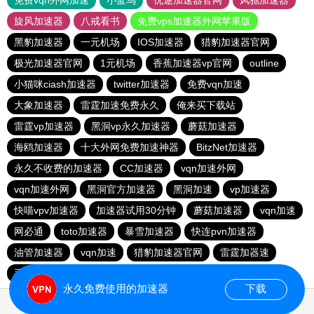
免费vqn外网加速
小蓝鸟
优途加速器官网
风驰加速器
旋风加速器
八戒看书
免费vps加速器外网苹果版
黑豹加速器
一元机场
IOS加速器
猎豹加速器官网
极光加速器官网
1元机场
香蕉加速器vp官网
outline
小猫咪ciash加速器
twitter加速器
免费vqn加速
大象加速器
雷霆加速免费永久
俺来买下载站
雷霆vp加速器
黑洞vp永久加速器
蘑菇加速器
海鸥加速器
十大外网免费加速神器
BitzNet加速器
永久不收费的加速器
CC加速器
vqn加速外网
vqn加速外网
黑洞官方加速器
黑洞加速
vp加速器
快喵vpv加速器
加速器试用30分钟
蘑菇加速器
vqn加速
网必通
toto加速器
暴雪加速器
快连pvn加速器
油管加速器
vqn加速
猎豹加速器官网
雷霆加器速
手机外国加速器官网
永久免费使用的加速器
下载
1.238305s