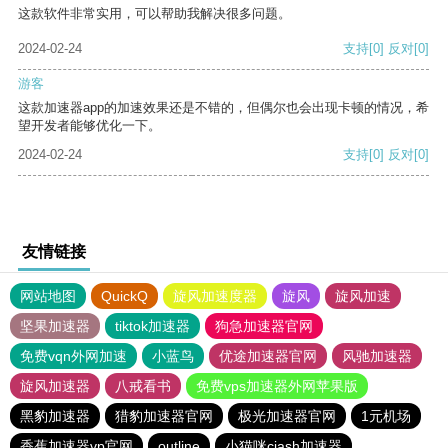
这款软件非常实用，可以帮助我解决很多问题。
2024-02-24
支持
[0]
反对
[0]
游客
这款加速器app的加速效果还是不错的，但偶尔也会出现卡顿的情况，希
望开发者能够优化一下。
2024-02-24
支持
[0]
反对
[0]
友情链接
网站地图
QuickQ
旋风加速度器
旋风
旋风加速
坚果加速器
tiktok加速器
狗急加速器官网
免费vqn外网加速
小蓝鸟
优途加速器官网
风驰加速器
旋风加速器
八戒看书
免费vps加速器外网苹果版
黑豹加速器
猎豹加速器官网
极光加速器官网
1元机场
香蕉加速器vp官网
outline
小猫咪ciash加速器