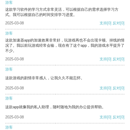
游客
这款学习软件的学习方式非常灵活，可以根据自己的需求选择学习方
式。我可以根据自己的时间安排学习进度。
2025-03-08
支持
[0]
反对
[0]
游客
这款加速器app的加速效果非常好，玩游戏再也不会出现卡顿、掉线的情
况了。我以前玩游戏经常会输，现在有了这个app，我的游戏水平提升了
不少。
2025-03-08
支持
[0]
反对
[0]
游客
这款游戏的剧情非常感人，让我久久不能忘怀。
2025-03-08
支持
[0]
反对
[0]
游客
这款app就像我的私人助理，随时随地为我的办公提供帮助。
2025-03-08
支持
[0]
反对
[0]
游客