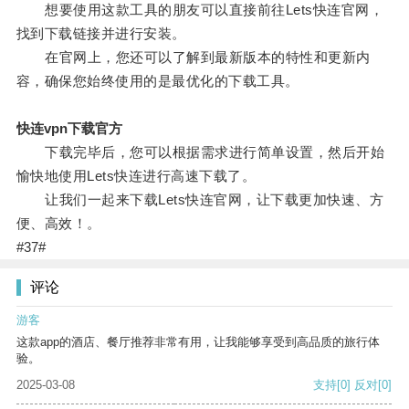
想要使用这款工具的朋友可以直接前往Lets快连官网，
找到下载链接并进行安装。
在官网上，您还可以了解到最新版本的特性和更新内
容，确保您始终使用的是最优化的下载工具。
快连vpn下载官方
下载完毕后，您可以根据需求进行简单设置，然后开始
愉快地使用Lets快连进行高速下载了。
让我们一起来下载Lets快连官网，让下载更加快速、方
便、高效！。
#37#
评论
游客
这款app的酒店、餐厅推荐非常有用，让我能够享受到高品质的旅行体
验。
2025-03-08
支持
[0]
反对
[0]