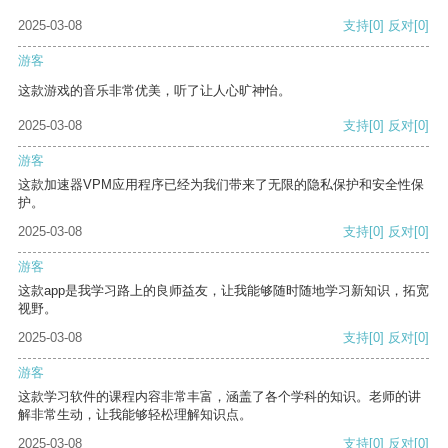
2025-03-08
支持
[0]
反对
[0]
游客
这款游戏的音乐非常优美，听了让人心旷神怡。
2025-03-08
支持
[0]
反对
[0]
游客
这款加速器VPM应用程序已经为我们带来了无限的隐私保护和安全性保
护。
2025-03-08
支持
[0]
反对
[0]
游客
这款app是我学习路上的良师益友，让我能够随时随地学习新知识，拓宽
视野。
2025-03-08
支持
[0]
反对
[0]
游客
这款学习软件的课程内容非常丰富，涵盖了各个学科的知识。老师的讲
解非常生动，让我能够轻松理解知识点。
2025-03-08
支持
[0]
反对
[0]