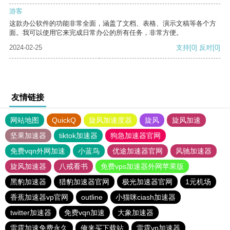
游客
这款办公软件的功能非常全面，涵盖了文档、表格、演示文稿等各个方
面。我可以使用它来完成日常办公的所有任务，非常方便。
2024-02-25
支持
[0]
反对
[0]
友情链接
网站地图
QuickQ
旋风加速度器
旋风
旋风加速
坚果加速器
tiktok加速器
狗急加速器官网
免费vqn外网加速
小蓝鸟
优途加速器官网
风驰加速器
旋风加速器
八戒看书
免费vps加速器外网苹果版
黑豹加速器
猎豹加速器官网
极光加速器官网
1元机场
香蕉加速器vp官网
outline
小猫咪ciash加速器
twitter加速器
免费vqn加速
大象加速器
雷霆加速免费永久
俺来买下载站
雷霆vp加速器