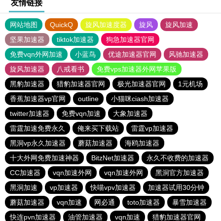
友情链接
网站地图
QuickQ
旋风加速度器
旋风
旋风加速
坚果加速器
tiktok加速器
狗急加速器官网
免费vqn外网加速
小蓝鸟
优途加速器官网
风驰加速器
旋风加速器
八戒看书
免费vps加速器外网苹果版
黑豹加速器
猎豹加速器官网
极光加速器官网
1元机场
香蕉加速器vp官网
outline
小猫咪ciash加速器
twitter加速器
免费vqn加速
大象加速器
雷霆加速免费永久
俺来买下载站
雷霆vp加速器
黑洞vp永久加速器
蘑菇加速器
海鸥加速器
十大外网免费加速神器
BitzNet加速器
永久不收费的加速器
CC加速器
vqn加速外网
vqn加速外网
黑洞官方加速器
黑洞加速
vp加速器
快喵vpv加速器
加速器试用30分钟
蘑菇加速器
vqn加速
网必通
toto加速器
暴雪加速器
快连pvn加速器
油管加速器
vqn加速
猎豹加速器官网