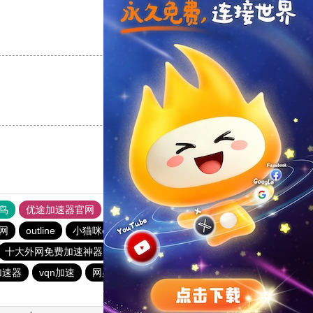
支持
[0]
反对
[0]
支持
[0]
反对
[0]
鸟
优途加速器官网
风驰加速器
旋风加速器
八戒看书
网
outline
小猫咪ciash加速器
twitter加速器
十大外网免费加速神器
BitzNet加速器
永久不收费的加速器
加速器
vqn加速
网必通
toto加速器
暴雪加速器